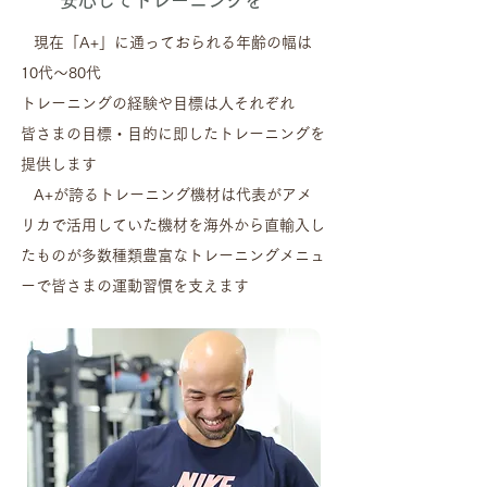
​安心してトレーニングを
現在「A+」に
通っておられる年齢の幅は
10代〜80代
​トレ
ーニングの経験や
目標は人それぞ
れ
皆さまの目標・目的に即したトレーニングを
提供します
A+
が誇るトレーニング機材は代表がアメ
リカで
活用していた機材を海外から直輸入し
たものが多数種類豊富なトレーニングメニュ
ーで​皆さまの運動習慣を支えます