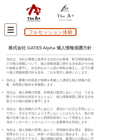
フルセッション体験
株式会社 GATES Alpha 個人情報保護方針
当社は、当社が業務上使用する当社のお客様・取引関係者様な
どの個人情報について、個人情報保護に関する法令及びその他
の規範を遵守し、自主的なルール及び体制を確立し、以下の通
り個人情報保護方針を定め、これを実行し維持いたします。
当社は、事業の内容及び規模を考慮した適切な個人情報の収
集、利用及び提供を実施致します。
当社は、個人情報の収集、利用及び提供にあたっては、できる
限りその目的を特定するとともに、個人情報保護に関する法令
及びその他の規範を遵守します。
当社は、個人情報の入手にあたり、適法かつ公正な手段によっ
て行い、不正な方法により入手しないことはもちろん、個人情
報の主体であるご本人から利用目的等について同意をとるか、
当社インターネットホームページに必要事項を告知します。
当社は、個人情報の管理にあたり、管理責任者を置き、適切な
管理を行うとともに、外部への流出防止に努めます。また、外
部からの不正アクセス、個人情報の紛失、破壊などの防止に万