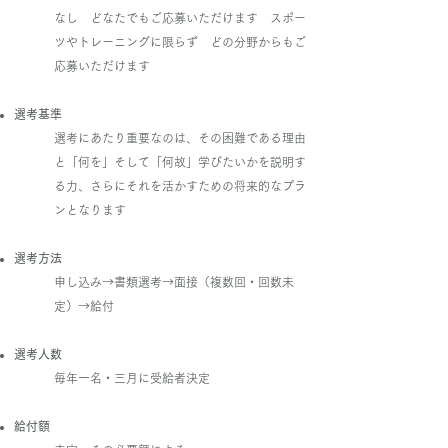
なし どなたでもご応募いただけます スポー
ツやトレーニングに限らず どの分野からもご
応募いただけます
選考基準
​選考にあたり重要なのは、その困難である理由
と「何を」そして「何故」学びたいかを説明す
る力、さらにそれを活かすための将来的なプラ
ンとなります
選考方法
​申し込み→書類選考→面接（複数回・回数未
定）→給付
選考人数
毎年一名・三月に受給者決定
給付額