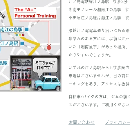
江ノ島電鉄線江ノ島駅 徒歩3分
湘南モノレール湘南江の島駅 徒
小田急江ノ島線片瀬江ノ島駅 徒
腰越江ノ電電車通り沿いにある路
馴染みのある方には、以前は江戸
いた「湘南魚宇」があった場所、
かりやすいでしょうか。
いずれの江ノ島駅からも徒歩圏内
車場はございませんが、目の前に
ーキングもあり、アクセスは抜群
自転車/バイクの方は、ジムの前
スがございます。ご利用ください
お問い合わせ
プライバシ