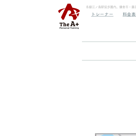
各線江ノ島駅徒歩圏内。鎌倉市・藤沢市・
トレーナー
料金表