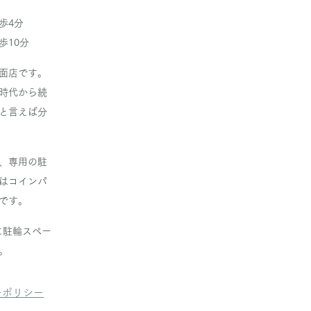
歩4分
歩10分
面店です。
時代から続
と言えば分
、専用の駐
はコインパ
です。
に駐輪スペー
。
ーポリシー