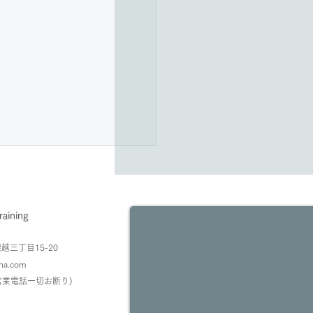
raining
丁目15-20
pha.com
29 (営業電話一切お断り)