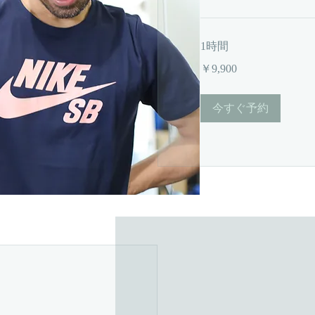
1時間
9,900
￥9,900
円
今すぐ予約