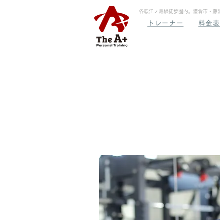
各線江ノ島駅徒歩圏内。鎌倉市・藤沢市・
トレーナー
料金表