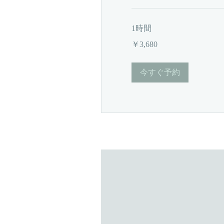
1時間
3,680
￥3,680
円
今すぐ予約