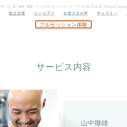
江ノ島・湘南・腰越 パーソナルトレーニング パーソナルジム「The "A+" Personal Train
独立支援
コンセプト
お客さまの声
ギャラリー
フルセッション体験
サービス内容
山中徹雄