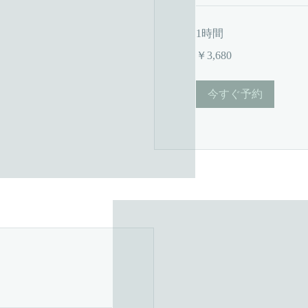
1時間
3,680
￥3,680
円
今すぐ予約